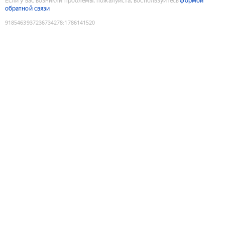
Если у вас возникли проблемы, пожалуйста, воспользуйтесь
формой
обратной связи
9185463937236734278
:
1786141520