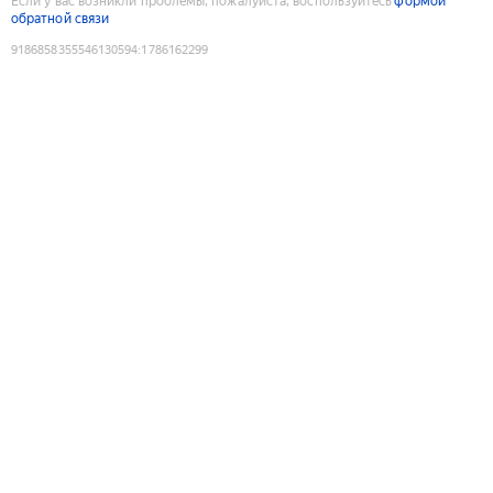
Если у вас возникли проблемы, пожалуйста, воспользуйтесь
формой
обратной связи
9186858355546130594
:
1786162299