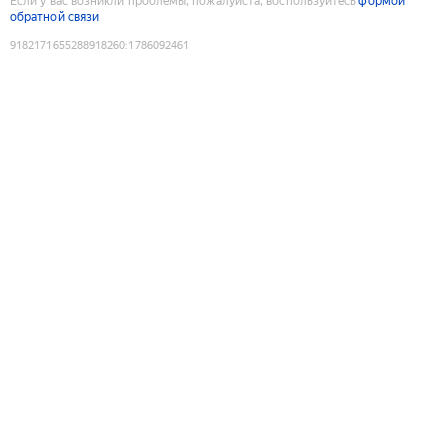
Если у вас возникли проблемы, пожалуйста, воспользуйтесь
формой
обратной связи
9182171655288918260
:
1786092461