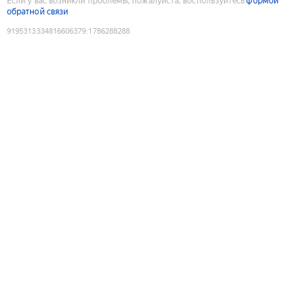
Если у вас возникли проблемы, пожалуйста, воспользуйтесь
формой
обратной связи
9195313334816606379
:
1786288288