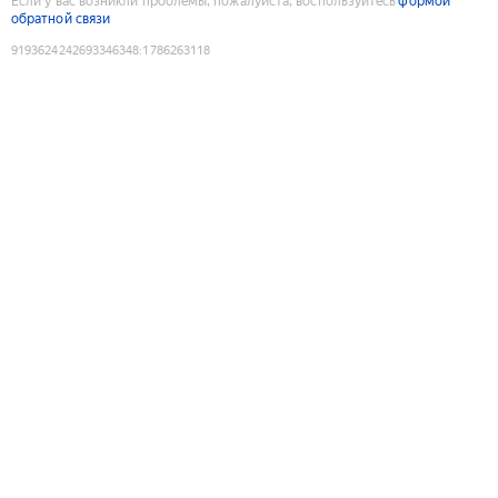
Если у вас возникли проблемы, пожалуйста, воспользуйтесь
формой
обратной связи
9193624242693346348
:
1786263118