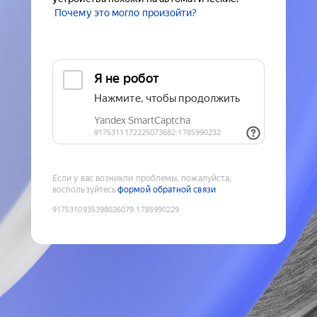
Почему это могло произойти?
Если у вас возникли проблемы, пожалуйста,
воспользуйтесь
формой обратной связи
9175310935398026079
:
1785990229