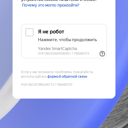
Почему это могло произойти?
Если у вас возникли проблемы, пожалуйста,
воспользуйтесь
формой обратной связи
9181360257986206172
:
1786080370