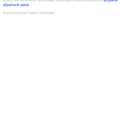
Если у вас возникли проблемы, пожалуйста, воспользуйтесь
формой
обратной связи
9192313229159174559
:
1786243582