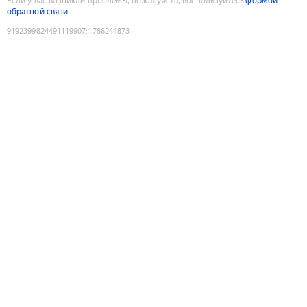
Если у вас возникли проблемы, пожалуйста, воспользуйтесь
формой
обратной связи
9192399824491119907
:
1786244873