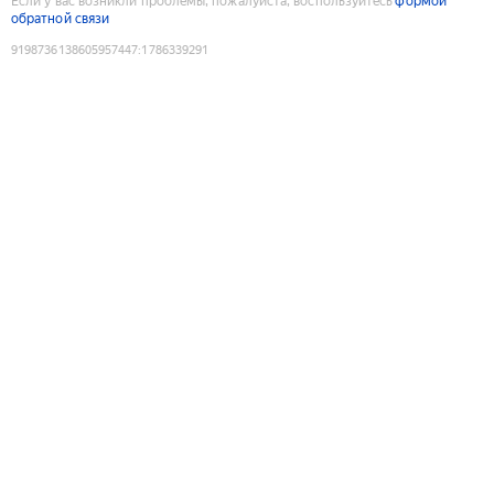
Если у вас возникли проблемы, пожалуйста, воспользуйтесь
формой
обратной связи
9198736138605957447
:
1786339291