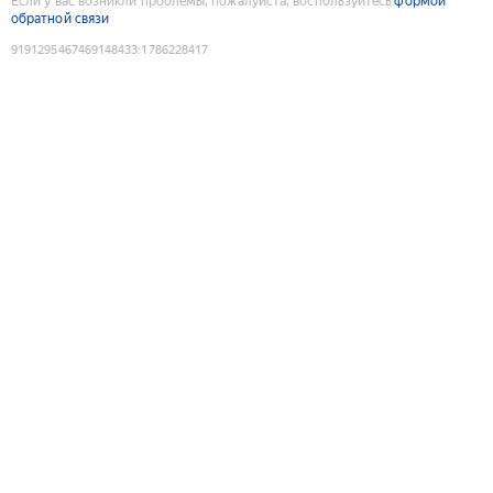
Если у вас возникли проблемы, пожалуйста, воспользуйтесь
формой
обратной связи
9191295467469148433
:
1786228417