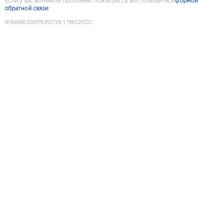
Если у вас возникли проблемы, пожалуйста, воспользуйтесь
формой
обратной связи
9184068200976355729
:
1786120722