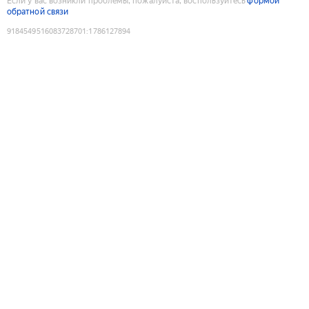
Если у вас возникли проблемы, пожалуйста, воспользуйтесь
формой
обратной связи
9184549516083728701
:
1786127894