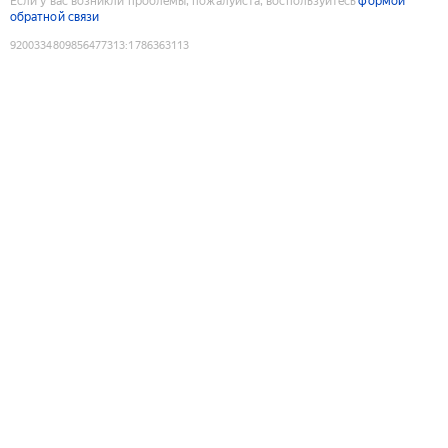
Если у вас возникли проблемы, пожалуйста, воспользуйтесь
формой
обратной связи
9200334809856477313
:
1786363113