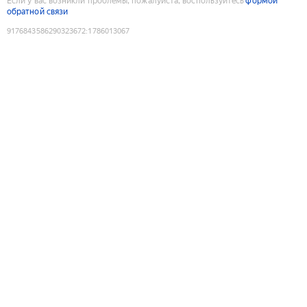
Если у вас возникли проблемы, пожалуйста, воспользуйтесь
формой
обратной связи
9176843586290323672
:
1786013067