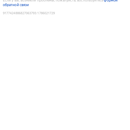
Если у вас возникли проблемы, пожалуйста, воспользуйтесь
формой
обратной связи
9177424886827063793
:
1786021729