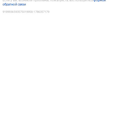
Если у вас возникли проблемы, пожалуйста, воспользуйтесь
формой
обратной связи
9199936593575019958
:
1786357179