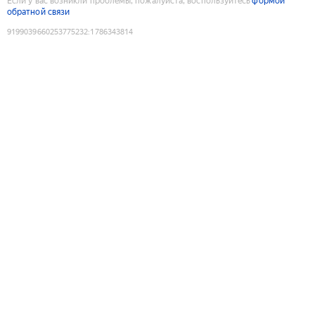
Если у вас возникли проблемы, пожалуйста, воспользуйтесь
формой
обратной связи
9199039660253775232
:
1786343814