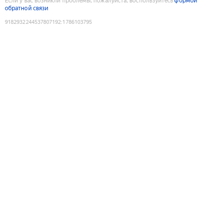
Если у вас возникли проблемы, пожалуйста, воспользуйтесь
формой
обратной связи
9182932244537807192
:
1786103795