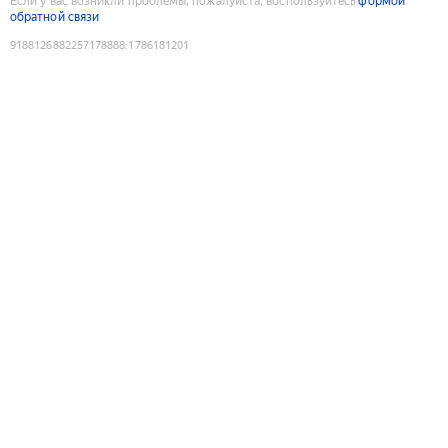
Если у вас возникли проблемы, пожалуйста, воспользуйтесь
формой
обратной связи
9188126882257178888
:
1786181201