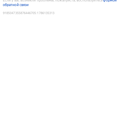
Если у вас возникли проблемы, пожалуйста, воспользуйтесь
формой
обратной связи
9185047355876446705
:
1786135313