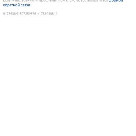
Если у вас возникли проблемы, пожалуйста, воспользуйтесь
формой
обратной связи
9178638415072593761
:
1786039812