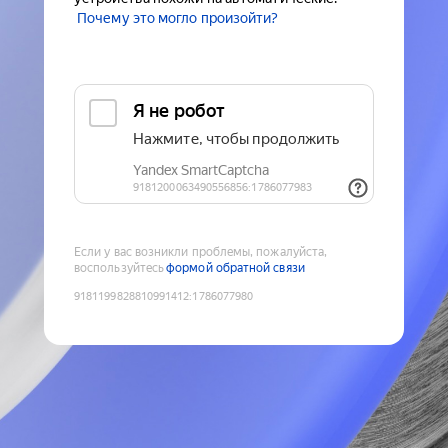
Почему это могло произойти?
Если у вас возникли проблемы, пожалуйста,
воспользуйтесь
формой обратной связи
9181199828810991412
:
1786077980