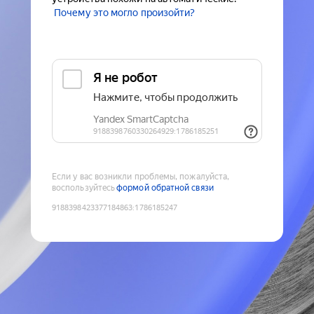
Почему это могло произойти?
Если у вас возникли проблемы, пожалуйста,
воспользуйтесь
формой обратной связи
9188398423377184863
:
1786185247