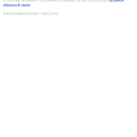
Если у вас возникли проблемы, пожалуйста, воспользуйтесь
формой
обратной связи
9184233465814976540
:
1786123185