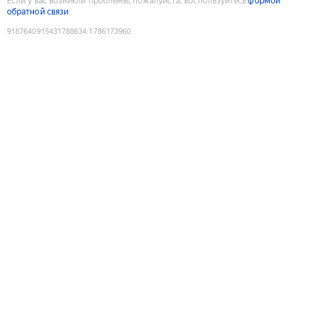
Если у вас возникли проблемы, пожалуйста, воспользуйтесь
формой
обратной связи
9187640915431788634
:
1786173960