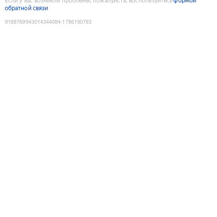
Если у вас возникли проблемы, пожалуйста, воспользуйтесь
формой
обратной связи
9188769943014344084
:
1786190783