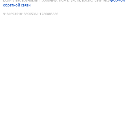
Если у вас возникли проблемы, пожалуйста, воспользуйтесь
формой
обратной связи
9181693518188905361
:
1786085336