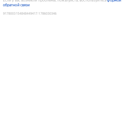
Если у вас возникли проблемы, пожалуйста, воспользуйтесь
формой
обратной связи
9178003154848449417
:
1786030346