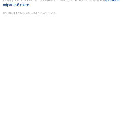
Если у вас возникли проблемы, пожалуйста, воспользуйтесь
формой
обратной связи
9188631143428655234
:
1786188715