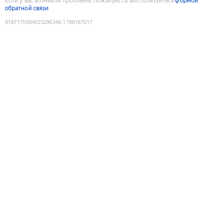
Если у вас возникли проблемы, пожалуйста, воспользуйтесь
формой
обратной связи
9187175004023296346
:
1786167017