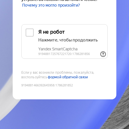
Почему это могло произойти?
Если у вас возникли проблемы, пожалуйста,
воспользуйтесь
формой обратной связи
9194881466392645958
:
1786281852