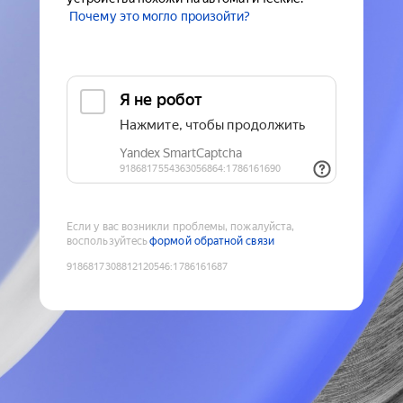
Почему это могло произойти?
Если у вас возникли проблемы, пожалуйста,
воспользуйтесь
формой обратной связи
9186817308812120546
:
1786161687