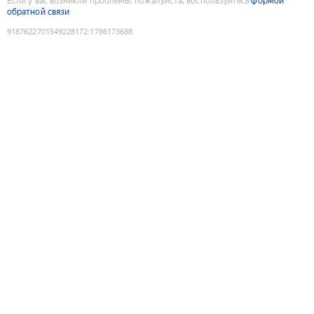
Если у вас возникли проблемы, пожалуйста, воспользуйтесь
формой
обратной связи
9187622701549228172
:
1786173688