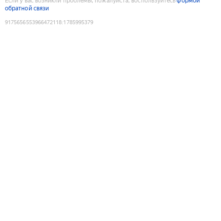
Если у вас возникли проблемы, пожалуйста, воспользуйтесь
формой
обратной связи
9175656553966472118
:
1785995379