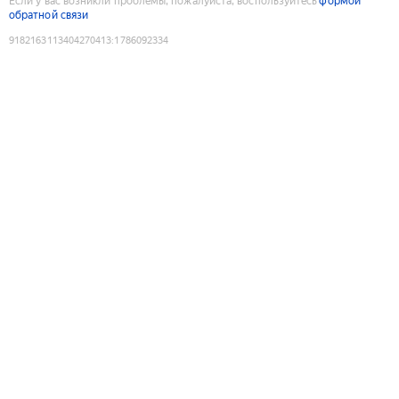
Если у вас возникли проблемы, пожалуйста, воспользуйтесь
формой
обратной связи
9182163113404270413
:
1786092334