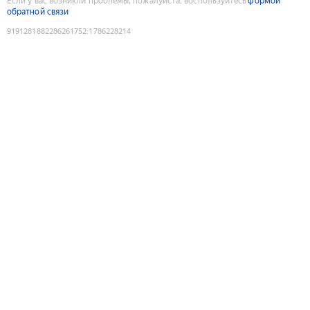
Если у вас возникли проблемы, пожалуйста, воспользуйтесь
формой
обратной связи
9191281882286261752
:
1786228214