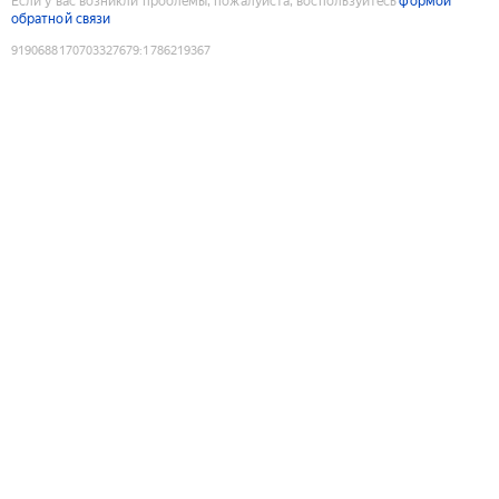
Если у вас возникли проблемы, пожалуйста, воспользуйтесь
формой
обратной связи
9190688170703327679
:
1786219367