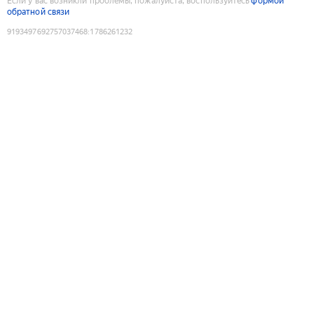
Если у вас возникли проблемы, пожалуйста, воспользуйтесь
формой
обратной связи
9193497692757037468
:
1786261232