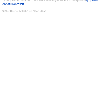
Если у вас возникли проблемы, пожалуйста, воспользуйтесь
формой
обратной связи
9190718670742488516
:
1786219822