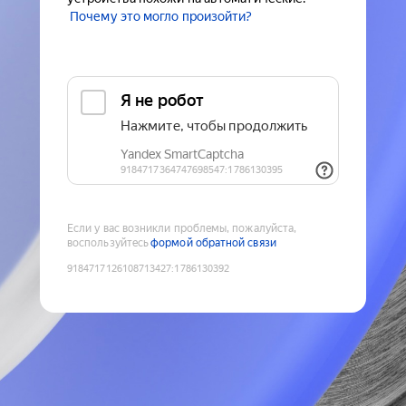
Почему это могло произойти?
Если у вас возникли проблемы, пожалуйста,
воспользуйтесь
формой обратной связи
9184717126108713427
:
1786130392