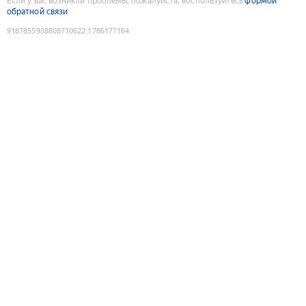
Если у вас возникли проблемы, пожалуйста, воспользуйтесь
формой
обратной связи
9187855938808710622
:
1786177164