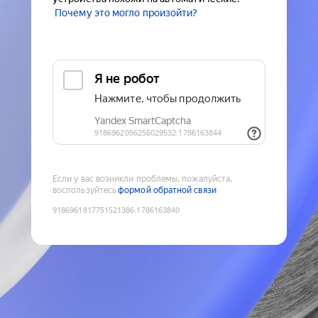
Почему это могло произойти?
Если у вас возникли проблемы, пожалуйста,
воспользуйтесь
формой обратной связи
9186961817751521386
:
1786163840