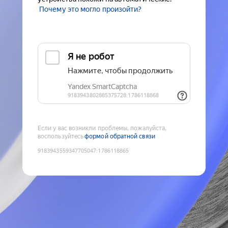
Почему это могло произойти?
Если у вас возникли проблемы, пожалуйста,
воспользуйтесь
формой обратной связи
9183943559347705047
:
1786118865