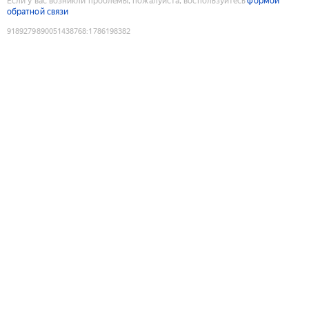
Если у вас возникли проблемы, пожалуйста, воспользуйтесь
формой
обратной связи
9189279890051438768
:
1786198382