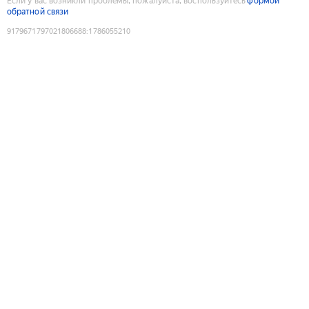
Если у вас возникли проблемы, пожалуйста, воспользуйтесь
формой
обратной связи
9179671797021806688
:
1786055210