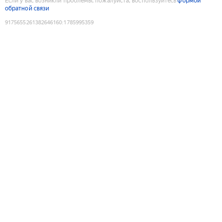
Если у вас возникли проблемы, пожалуйста, воспользуйтесь
формой
обратной связи
9175655261382646160
:
1785995359