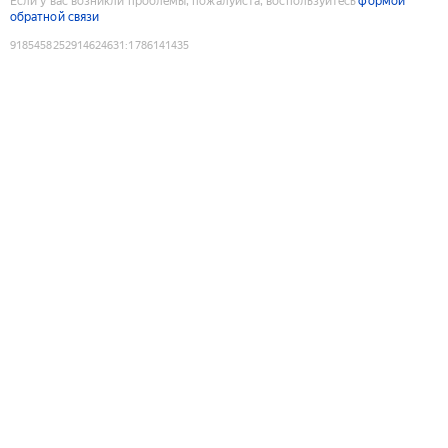
Если у вас возникли проблемы, пожалуйста, воспользуйтесь
формой
обратной связи
9185458252914624631
:
1786141435