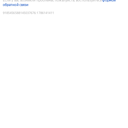
Если у вас возникли проблемы, пожалуйста, воспользуйтесь
формой
обратной связи
9185456588145037676
:
1786141411