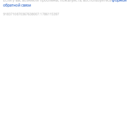
Если у вас возникли проблемы, пожалуйста, воспользуйтесь
формой
обратной связи
9183710870367638007
:
1786115397